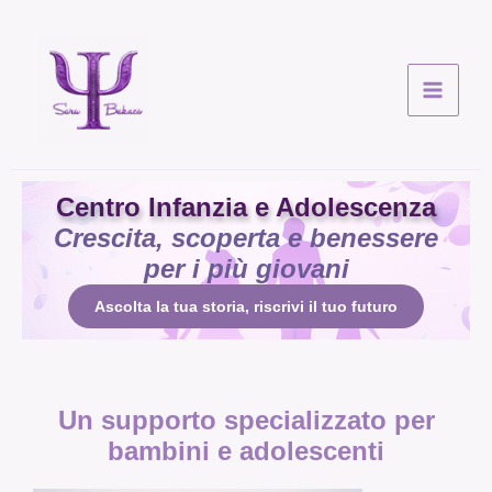
Vai
al
contenuto
Centro Infanzia e Adolescenza
Crescita, scoperta e benessere
per i più giovani
Ascolta la tua storia, riscrivi il tuo futuro
Un supporto specializzato per
bambini e adolescenti